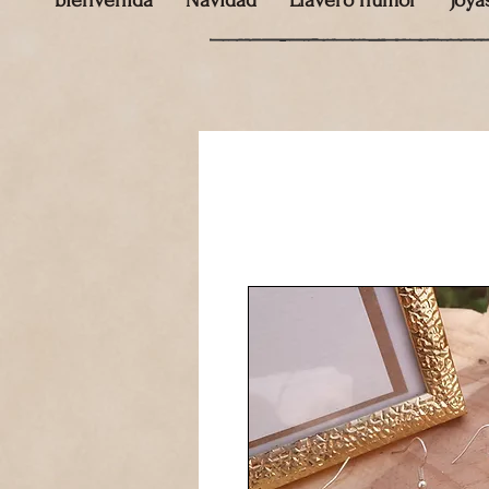
bienvenida
Navidad
Llavero humor
Joya