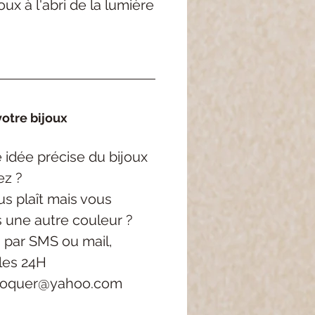
ux à l'abri de la lumière
otre bijoux
idée précise du bijoux
ez ?
s plaît mais vous
s une autre couleur ?
 par SMS ou mail,
les 24H
roquer@yahoo.com