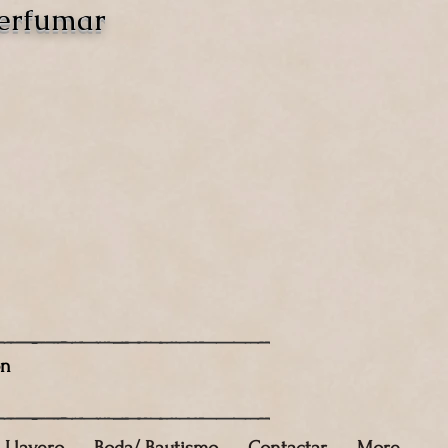
perfumar
ón