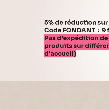
5% de réduction su
Code FONDANT : 9 fo
Pas d'expédition de
produits sur différe
d'accueil)