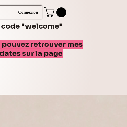
Connexion
e code "welcome"
s pouvez retrouver mes
(dates sur la page