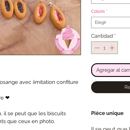
Coloris
*
Elegir
Cantidad
*
Agregar al carr
losange avec iimitation confiture
Re
re ❤
Pièce unique
 il se peut que les biscuits
nts que ceux en photo.
Il se peut que