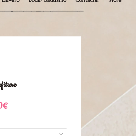
Llavero
Boda/ Bautismo
Contactar
More
fiture
Precio
0€
de
oferta