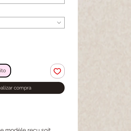
ito
alizar compra
 le modèle reçu soit