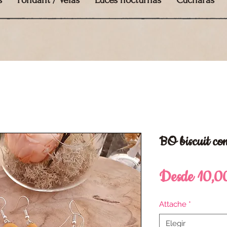
s
Fondant / Velas
Luces nocturnas
Cucharas
BO biscuit con
Desde
10,0
Attache
*
Elegir