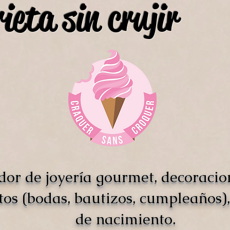
ieta sin crujir
dor de joyería gourmet, decoracio
tos (bodas, bautizos, cumpleaños),
de nacimiento.