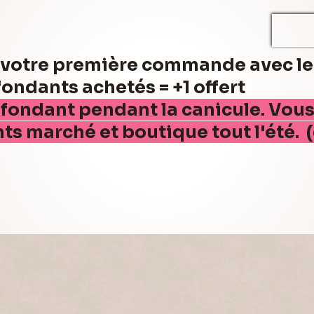
r votre première commande avec l
ndants achetés = +1 offert
 fondant pendant la canicule. Vou
nts marché et boutique tout l'été. 