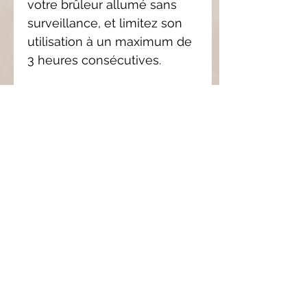
votre brûleur allumé sans
surveillance, et limitez son
utilisation à un maximum de
3 heures consécutives.
4.
Conservation :
Pour
préserver l’intensité du
parfum, il est conseillé
d'utiliser le galet de
préférence dans les 6 mois
suivant l'achat, car nos
fondants ne contiennent pas
de conservateurs.
5.
Protection
:Une fois le
galet refroidi, couvrez-le
d'un morceau de sopalin