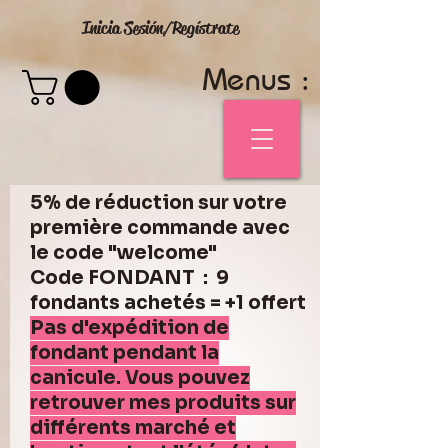
Inicia Sesión/Regístrate
Menus :
5% de réduction sur votre
première commande avec
le code "welcome"
Code FONDANT : 9
fondants achetés = +1 offert
Pas d'expédition de
fondant pendant la
canicule. Vous pouvez
retrouver mes produits sur
différents marché et